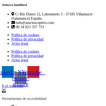
Arbórea Intellbird
C/ Río Duero 12, Laboratorio 3 - 37185 Villamayor
(Salamanca) España
info@aracnocoptero.com
00 34 923 337 753
Política de cookies
Política de privacidad
Aviso legal
Política de cookies
Política de privacidad
Aviso legal
inkedin
X-
Youtube
twitter-
square
Ir al contenido
Abrir
barra
de
Herramientas de accesibilidad
herramientas